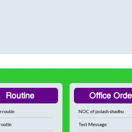
Routine
Office Orde
 routin
NOC of polash shadhu
routin
Test Message