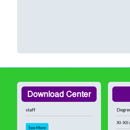
Download Center
staff
Degree
XI-XII 
See More